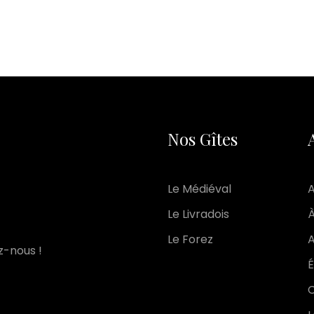
Nos Gîtes
Le Médiéval
A
Le Livradois
À
Le Forez
A
z-nous !
É