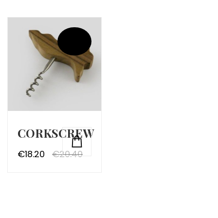
Promo !
CORKSCREW
€
18.20
€
20.40