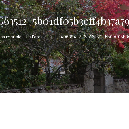
63512_5b01df05b3cff4b37a7
iles meublé – Le Forez
>
406384-7_63G63512_5b01df05b3