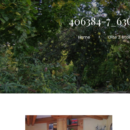
406384-7_63G
Home
>
Gîte 3 éto