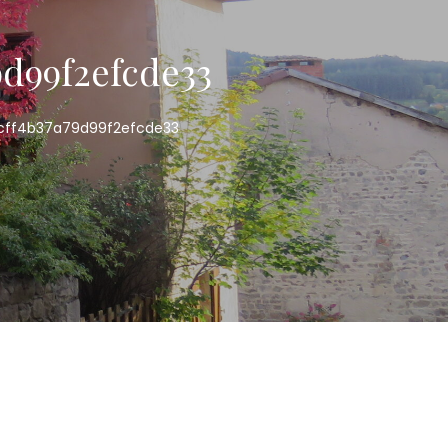
9d99f2efcde33
cff4b37a79d99f2efcde33