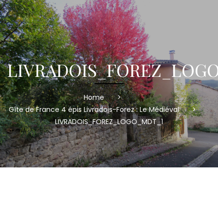
LIVRADOIS_FOREZ_LOG
Home
>
Gîte de France 4 épis Livradois-Forez : Le Médiéval
>
LIVRADOIS_FOREZ_LOGO_MDT_1