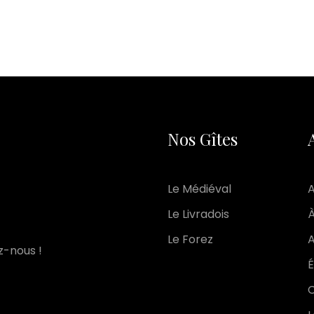
Nos Gîtes
Le Médiéval
A
Le Livradois
À
Le Forez
A
z-nous !
É