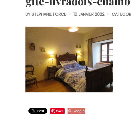
gite-livradois-chamb
BY
STEPHANIE FORCE
10 JANVIER 2022
CATEGORI
Google
Save