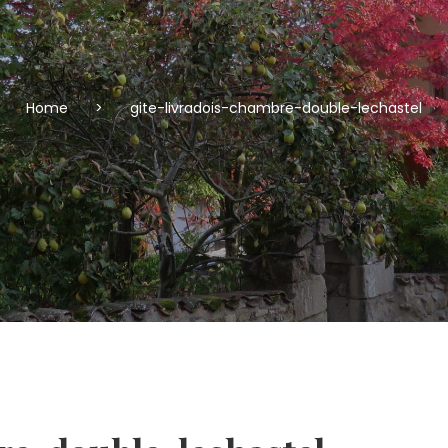
Home
>
gite-livradois-chambre-double-lechastel