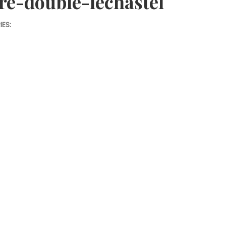
re-double-lechastel
ES: