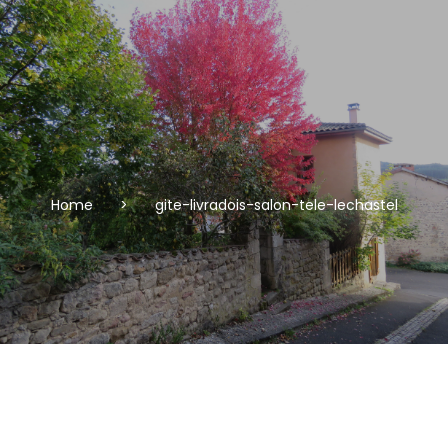
Home
>
gite-livradois-salon-tele-lechastel